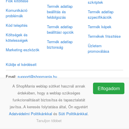
Fiók kitöltése
szkriptek
Termék adatlap
Komunikáció
beállitás és
Termék adatlap
problémák
feldolgozás
szpecifikációk
Kód telepités
Termék adatlap
Termék képek
beállitási opciók
Költségek és
Termékek frissitése
kötelességek
Termék adatlap
Üzletem
biztonság
Marketing eszközök
promoválása
Küldje el kérdéseit
Email:
support@shopmania.hu
A ShopMania weblap sütiket használ annak
Elfogadom
érdekében, hogy a weblap szükséges
ShopMania
GYIK
Kapcsolat
funkcionalitásait biztosítsa és tapasztalatát
javítsa..A keresés folytatása által, Ön egyetért
Adatvédelmi Politikánkkal
és
Süti Politikánkkal
.
Tanuljon többet