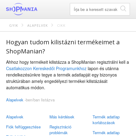
GYIK
ALAPELVEK
CIKK
Hogyan tudom kilistázni termékeimet a
ShopManian?
Ahhoz hogy termékeit kilistázza a ShopManian regisztrálni kell a
Csatlakozzon Kereskedői Programunkhoz
lapon és utánna
rendelkezésünkre tegye a termék adatlapját egy bizonyos
struktúrában amely engedélyezi termékei kilistázását
automatikus módon.
Alapelvek
-ben/ban listázva
Alapelvek
Más kérdések
Termék adatlap
korlátozások
Fiók felfüggesztése
Regisztráció
problémák
Termék adatlap